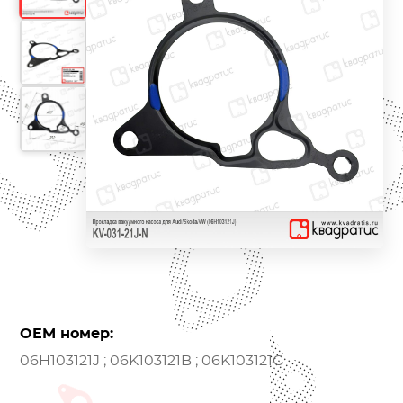
OEM номер:
06H103121J ; 06K103121B ; 06K103121C