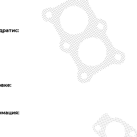
дратис:
вке:
рмация: