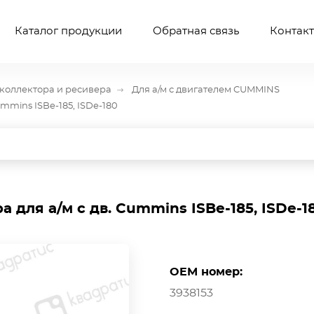
Каталог продукции
Обратная связь
Контак
коллектора и ресивера
Для а/м с двигателем CUMMINS
mmins ISBe-185, ISDe-180
 для а/м с дв. Cummins ISBe-185, ISDe-1
OEM номер:
3938153