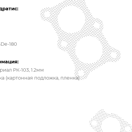
дратис:
SDe-180
рмация:
иал РК-103, 1.2мм
а (картонная подложка, пленка)