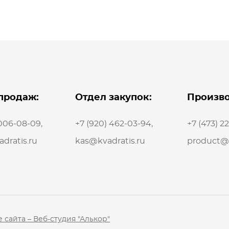
продаж:
Отдел закупок:
Произво
 006-08-09
,
+7 (920) 462-03-94
,
+7 (473) 2
dratis.ru
kas@kvadratis.ru
product@k
 сайта – Веб-студия "Алькор"