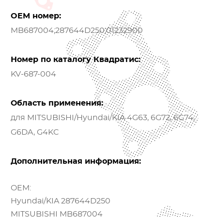
OEM номер:
MB687004;287644D250;01232900
Номер по каталогу Квадратис:
KV-687-004
Область применения:
для MITSUBISHI/Hyundai/KIA 4G63, 6G72, 6G74,
G6DA, G4KC
Дополнительная информация:
OEM:
Hyundai/KIA 287644D250
MITSUBISHI MB687004