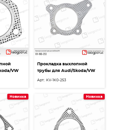
опной
Прокладка выхлопной
Skoda/VW
трубы для Audi/Skoda/VW
Арт.: KV-1K0-253
Новинка
Новинка