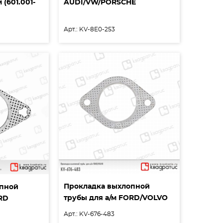
(601.001-
AUDI/VW/PORSCHE
Арт.: KV-8E0-253
Прокладка выхлопной
опной
трубы для а/м FORD/VOLVO
ORD
Арт.: KV-676-483