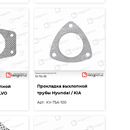
Прокладка выхлопной
опной
трубы Hyundai / KIA
LVO
Арт.: KV-75A-100