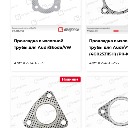
Прокладка выхлопной
Прокладка выхл
трубы для Audi/Skoda/VW
трубы для Audi/
(4G0253115H) (РК-1
Арт.: KV-3A0-253
Арт.: KV-4G0-253
Новинка