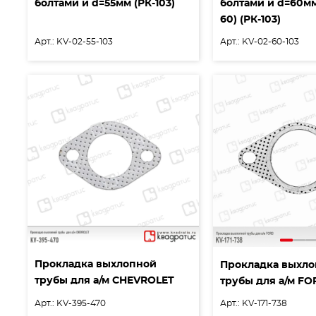
болтами и d=55мм (РК-103)
болтами и d=60мм 
60) (РК-103)
Арт.: KV-02-55-103
Арт.: KV-02-60-103
Прокладка выхлопной
Прокладка выхл
трубы для а/м CHEVROLET
трубы для а/м F
Арт.: KV-395-470
Арт.: KV-171-738