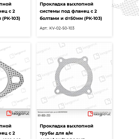
опной
Прокладка выхлопной
ец с 2
системы под фланец с 2
 (РК-103)
болтами и d=50мм (РК-103)
Арт.: KV-02-50-103
опной
Прокладка выхлопной
ец с 2
трубы для а/м