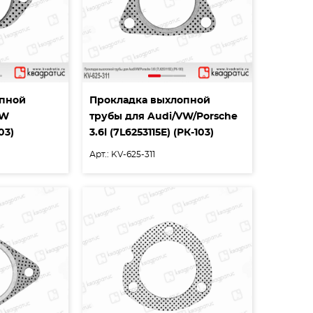
опной
Прокладка выхлопной
VW
трубы для Audi/VW/Porsche
03)
3.6l (7L6253115E) (РК-103)
Арт.: KV-625-311