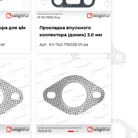
ора для а/м
Прокладка впускного
коллектора (домик) 3.0 мм
сет
Арт.: KV-740-1115026-01-pa